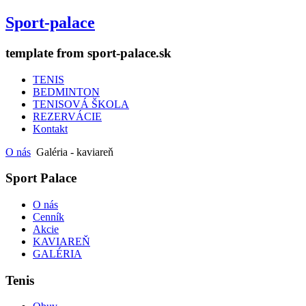
Sport-palace
template from sport-palace.sk
TENIS
BEDMINTON
TENISOVÁ ŠKOLA
REZERVÁCIE
Kontakt
O nás
Galéria - kaviareň
Sport Palace
O nás
Cenník
Akcie
KAVIAREŇ
GALÉRIA
Tenis