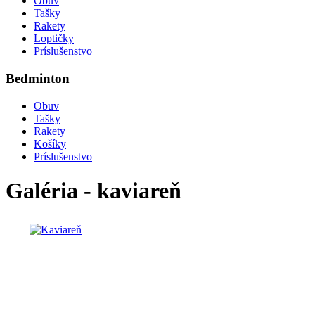
Obuv
Tašky
Rakety
Loptičky
Príslušenstvo
Bedminton
Obuv
Tašky
Rakety
Košíky
Príslušenstvo
Galéria - kaviareň