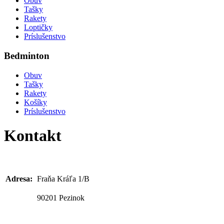
Obuv
Tašky
Rakety
Loptičky
Príslušenstvo
Bedminton
Obuv
Tašky
Rakety
Košíky
Príslušenstvo
Kontakt
Adresa:
Fraňa Kráľa 1/B
90201 Pezinok