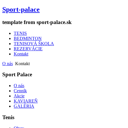
Sport-palace
template from sport-palace.sk
TENIS
BEDMINTON
TENISOVÁ ŠKOLA
REZERVÁCIE
Kontakt
O nás
Kontakt
Sport Palace
O nás
Cenník
Akcie
KAVIAREŇ
GALÉRIA
Tenis