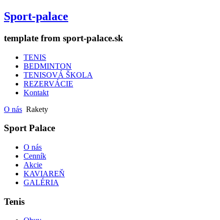
Sport-palace
template from sport-palace.sk
TENIS
BEDMINTON
TENISOVÁ ŠKOLA
REZERVÁCIE
Kontakt
O nás
Rakety
Sport Palace
O nás
Cenník
Akcie
KAVIAREŇ
GALÉRIA
Tenis