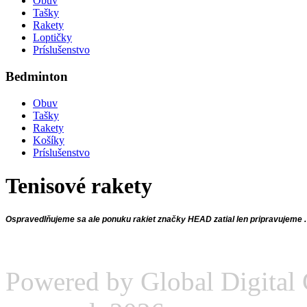
Obuv
Tašky
Rakety
Loptičky
Príslušenstvo
Bedminton
Obuv
Tašky
Rakety
Košíky
Príslušenstvo
Tenisové rakety
Ospravedlňujeme sa ale ponuku rakiet značky HEAD zatial len pripravujeme 
Powered by Global Digital G