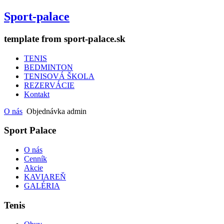
Sport-palace
template from sport-palace.sk
TENIS
BEDMINTON
TENISOVÁ ŠKOLA
REZERVÁCIE
Kontakt
O nás
Objednávka admin
Sport Palace
O nás
Cenník
Akcie
KAVIAREŇ
GALÉRIA
Tenis