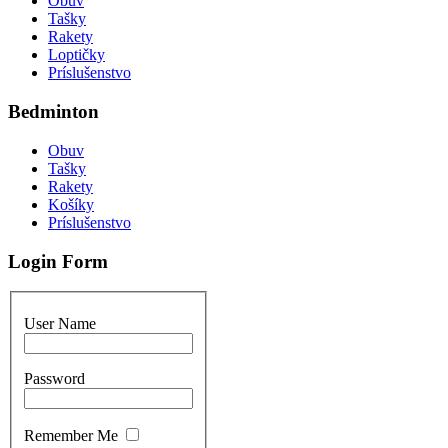
Obuv
Tašky
Rakety
Loptičky
Príslušenstvo
Bedminton
Obuv
Tašky
Rakety
Košíky
Príslušenstvo
Login Form
User Name
Password
Remember Me