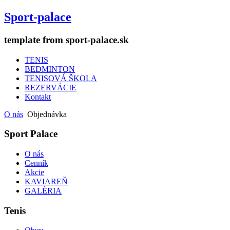
Sport-palace
template from sport-palace.sk
TENIS
BEDMINTON
TENISOVÁ ŠKOLA
REZERVÁCIE
Kontakt
O nás
Objednávka
Sport Palace
O nás
Cenník
Akcie
KAVIAREŇ
GALÉRIA
Tenis