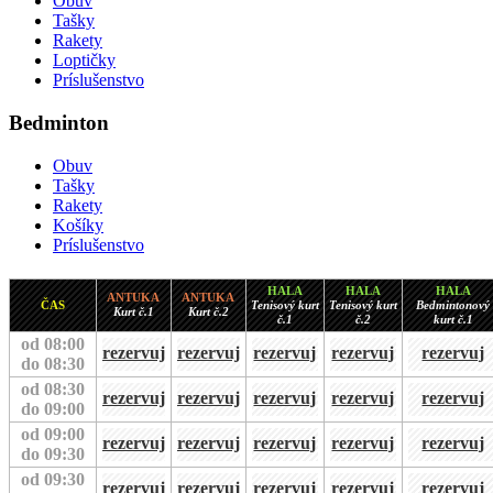
Obuv
Tašky
Rakety
Loptičky
Príslušenstvo
Bedminton
Obuv
Tašky
Rakety
Košíky
Príslušenstvo
HALA
HALA
HALA
ANTUKA
ANTUKA
ČAS
Tenisový kurt
Tenisový kurt
Bedmintonový
Kurt č.1
Kurt č.2
č.1
č.2
kurt č.1
od 08:00
rezervuj
rezervuj
rezervuj
rezervuj
rezervuj
do 08:30
od 08:30
rezervuj
rezervuj
rezervuj
rezervuj
rezervuj
do 09:00
od 09:00
rezervuj
rezervuj
rezervuj
rezervuj
rezervuj
do 09:30
od 09:30
rezervuj
rezervuj
rezervuj
rezervuj
rezervuj