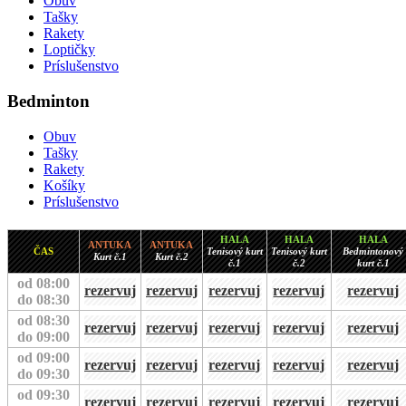
Obuv
Tašky
Rakety
Loptičky
Príslušenstvo
Bedminton
Obuv
Tašky
Rakety
Košíky
Príslušenstvo
HALA
HALA
HALA
ANTUKA
ANTUKA
ČAS
Tenisový kurt
Tenisový kurt
Bedmintonový
Kurt č.1
Kurt č.2
č.1
č.2
kurt č.1
od 08:00
rezervuj
rezervuj
rezervuj
rezervuj
rezervuj
do 08:30
od 08:30
rezervuj
rezervuj
rezervuj
rezervuj
rezervuj
do 09:00
od 09:00
rezervuj
rezervuj
rezervuj
rezervuj
rezervuj
do 09:30
od 09:30
rezervuj
rezervuj
rezervuj
rezervuj
rezervuj