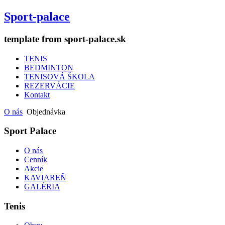
Sport-palace
template from sport-palace.sk
TENIS
BEDMINTON
TENISOVÁ ŠKOLA
REZERVÁCIE
Kontakt
O nás
Objednávka
Sport Palace
O nás
Cenník
Akcie
KAVIAREŇ
GALÉRIA
Tenis