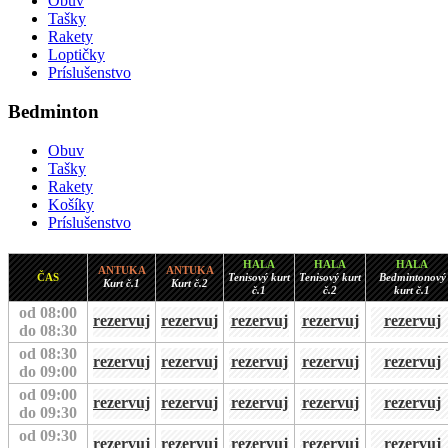
Obuv
Tašky
Rakety
Loptičky
Príslušenstvo
Bedminton
Obuv
Tašky
Rakety
Košíky
Príslušenstvo
HALA
HALA
HALA
ANTUKA
ANTUKA
ČAS
Tenisový kurt
Tenisový kurt
Bedmintonový
Kurt č.1
Kurt č.2
č.1
č.2
kurt č.1
od 08:00
rezervuj
rezervuj
rezervuj
rezervuj
rezervuj
do 08:30
od 08:30
rezervuj
rezervuj
rezervuj
rezervuj
rezervuj
do 09:00
od 09:00
rezervuj
rezervuj
rezervuj
rezervuj
rezervuj
do 09:30
od 09:30
rezervuj
rezervuj
rezervuj
rezervuj
rezervuj