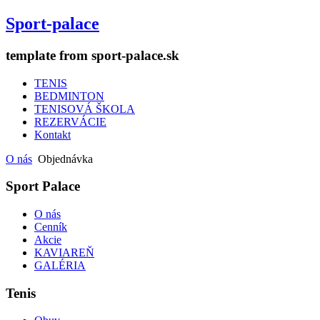
Sport-palace
template from sport-palace.sk
TENIS
BEDMINTON
TENISOVÁ ŠKOLA
REZERVÁCIE
Kontakt
O nás
Objednávka
Sport Palace
O nás
Cenník
Akcie
KAVIAREŇ
GALÉRIA
Tenis