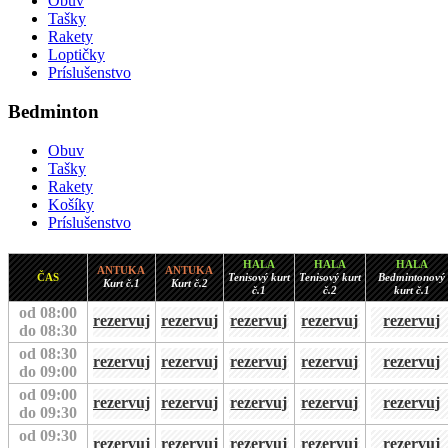
Obuv
Tašky
Rakety
Loptičky
Príslušenstvo
Bedminton
Obuv
Tašky
Rakety
Košíky
Príslušenstvo
HALA
HALA
HALA
ANTUKA
ANTUKA
ČAS
Tenisový kurt
Tenisový kurt
Bedmintonový
Kurt č.1
Kurt č.2
č.1
č.2
kurt č.1
od 08:00
rezervuj
rezervuj
rezervuj
rezervuj
rezervuj
do 08:30
od 08:30
rezervuj
rezervuj
rezervuj
rezervuj
rezervuj
do 09:00
od 09:00
rezervuj
rezervuj
rezervuj
rezervuj
rezervuj
do 09:30
od 09:30
rezervuj
rezervuj
rezervuj
rezervuj
rezervuj