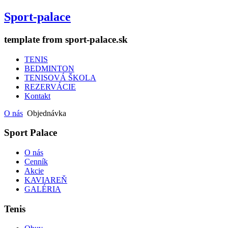
Sport-palace
template from sport-palace.sk
TENIS
BEDMINTON
TENISOVÁ ŠKOLA
REZERVÁCIE
Kontakt
O nás
Objednávka
Sport Palace
O nás
Cenník
Akcie
KAVIAREŇ
GALÉRIA
Tenis