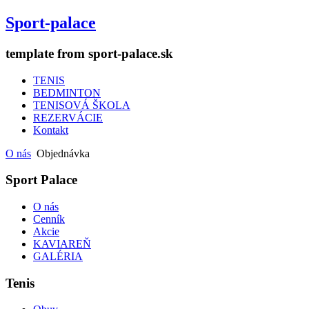
Sport-palace
template from sport-palace.sk
TENIS
BEDMINTON
TENISOVÁ ŠKOLA
REZERVÁCIE
Kontakt
O nás
Objednávka
Sport Palace
O nás
Cenník
Akcie
KAVIAREŇ
GALÉRIA
Tenis