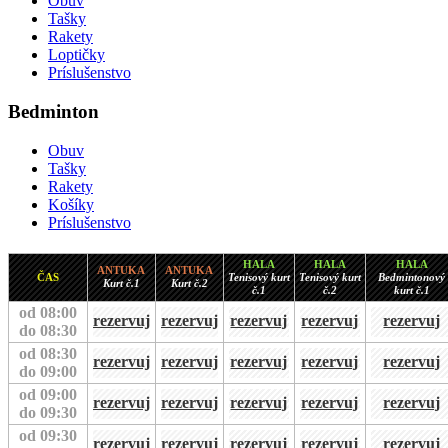
Obuv
Tašky
Rakety
Loptičky
Príslušenstvo
Bedminton
Obuv
Tašky
Rakety
Košíky
Príslušenstvo
HALA
HALA
HALA
ANTUKA
ANTUKA
ČAS
Tenisový kurt
Tenisový kurt
Bedmintonový
Kurt č.1
Kurt č.2
č.1
č.2
kurt č.1
od 08:00
rezervuj
rezervuj
rezervuj
rezervuj
rezervuj
do 08:30
od 08:30
rezervuj
rezervuj
rezervuj
rezervuj
rezervuj
do 09:00
od 09:00
rezervuj
rezervuj
rezervuj
rezervuj
rezervuj
do 09:30
od 09:30
rezervuj
rezervuj
rezervuj
rezervuj
rezervuj