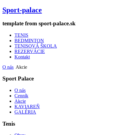
Sport-palace
template from sport-palace.sk
TENIS
BEDMINTON
TENISOVÁ ŠKOLA
REZERVÁCIE
Kontakt
O nás
Akcie
Sport Palace
O nás
Cenník
Akcie
KAVIAREŇ
GALÉRIA
Tenis