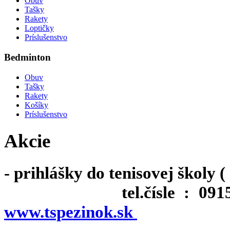
Obuv
Tašky
Rakety
Loptičky
Príslušenstvo
Bedminton
Obuv
Tašky
Rakety
Košíky
Príslušenstvo
Akcie
- prihlášky do tenisovej školy 
tel.čísle : 0915 95
www.tspezinok.sk